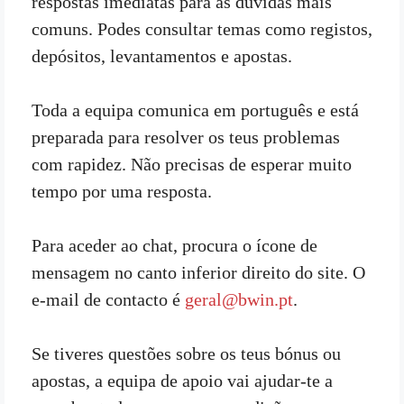
respostas imediatas para as dúvidas mais
comuns. Podes consultar temas como registos,
depósitos, levantamentos e apostas.
Toda a equipa comunica em português e está
preparada para resolver os teus problemas
com rapidez. Não precisas de esperar muito
tempo por uma resposta.
Para aceder ao chat, procura o ícone de
mensagem no canto inferior direito do site. O
e-mail de contacto é
geral@bwin.pt
.
Se tiveres questões sobre os teus bónus ou
apostas, a equipa de apoio vai ajudar-te a