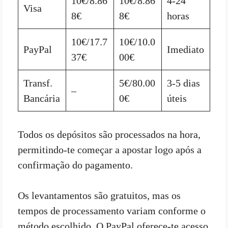
10€/8.86
10€/8.86
4-24
Visa
8€
8€
horas
10€/17.7
10€/10.0
PayPal
Imediato
37€
00€
Transf.
5€/80.00
3-5 dias
–
Bancária
0€
úteis
Todos os depósitos são processados na hora,
permitindo-te começar a apostar logo após a
confirmação do pagamento.
Os levantamentos são gratuitos, mas os
tempos de processamento variam conforme o
método escolhido. O PayPal oferece-te acesso