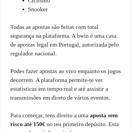
Ciclismo
Snooker
Todas as apostas são feitas com total
segurança na plataforma. A bwin é uma casa
de apostas legal em Portugal, autorizada pelo
regulador nacional.
Podes fazer apostas ao vivo enquanto os jogos
decorrem. A plataforma permite-te ver
estatísticas em tempo real e até assistir a
transmissões em direto de vários eventos.
Para começar, tens direito a uma
aposta sem
risco até 150€
no teu primeiro depósito. Esta