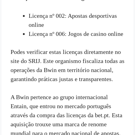
Licença nº 002: Apostas desportivas
online
Licença nº 006: Jogos de casino online
Podes verificar estas licenças diretamente no
site do SRIJ. Este organismo fiscaliza todas as
operações da Bwin em território nacional,
garantindo práticas justas e transparentes.
A Bwin pertence ao grupo internacional
Entain, que entrou no mercado português
através da compra das licenças da bet.pt. Esta
aquisição trouxe uma marca de renome
mundial para o mercado nacional de apostas.