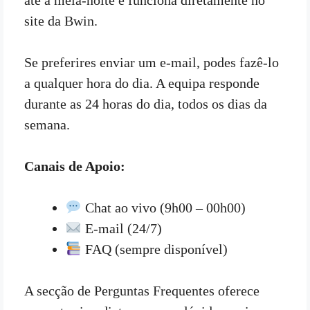
até à meia-noite e funciona diretamente no
site da Bwin.
Se preferires enviar um e-mail, podes fazê-lo
a qualquer hora do dia. A equipa responde
durante as 24 horas do dia, todos os dias da
semana.
Canais de Apoio:
Chat ao vivo (9h00 – 00h00)
E-mail (24/7)
FAQ (sempre disponível)
A secção de Perguntas Frequentes oferece