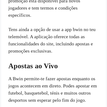
promoção está disponível para novos
jogadores e tem termos e condições
específicos.
Tens ainda a opção de usar a app bwin no teu
telemóvel. A aplicação oferece todas as
funcionalidades do site, incluindo apostas e
promoções exclusivas.
Apostas ao Vivo
A Bwin permite-te fazer apostas enquanto os
jogos acontecem em direto. Podes apostar em
futebol, basquetebol, ténis e muitos outros
desportos sem esperar pelo fim do jogo.