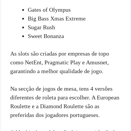
Gates of Olympus
Big Bass Xmas Extreme
Sugar Rush
Sweet Bonanza
As slots são criadas por empresas de topo
como NetEnt, Pragmatic Play e Amusnet,
garantindo a melhor qualidade de jogo.
Na secção de jogos de mesa, tens 4 versões
diferentes de roleta para escolher. A European
Roulette e a Diamond Roulette são as
preferidas dos jogadores portugueses.