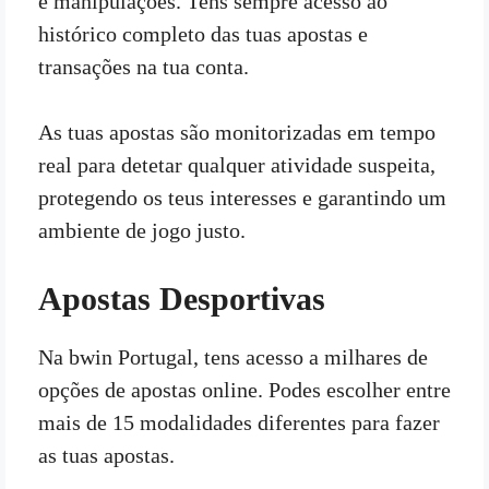
e manipulações. Tens sempre acesso ao
histórico completo das tuas apostas e
transações na tua conta.
As tuas apostas são monitorizadas em tempo
real para detetar qualquer atividade suspeita,
protegendo os teus interesses e garantindo um
ambiente de jogo justo.
Apostas Desportivas
Na bwin Portugal, tens acesso a milhares de
opções de apostas online. Podes escolher entre
mais de 15 modalidades diferentes para fazer
as tuas apostas.