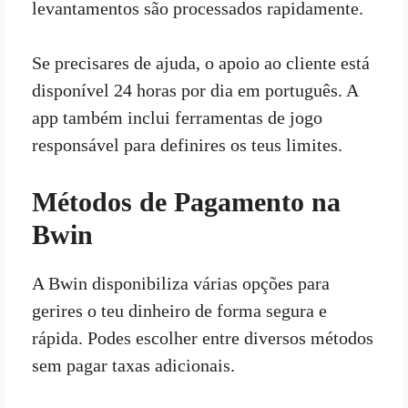
levantamentos são processados rapidamente.
Se precisares de ajuda, o apoio ao cliente está
disponível 24 horas por dia em português. A
app também inclui ferramentas de jogo
responsável para definires os teus limites.
Métodos de Pagamento na
Bwin
A Bwin disponibiliza várias opções para
gerires o teu dinheiro de forma segura e
rápida. Podes escolher entre diversos métodos
sem pagar taxas adicionais.