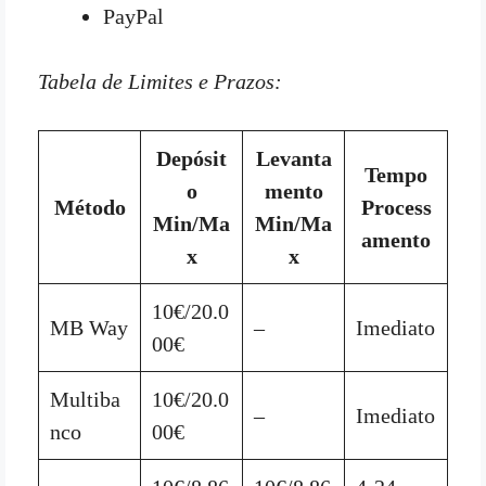
PayPal
Tabela de Limites e Prazos:
Depósit
Levanta
Tempo
o
mento
Método
Process
Min/Ma
Min/Ma
amento
x
x
10€/20.0
MB Way
–
Imediato
00€
Multiba
10€/20.0
–
Imediato
nco
00€