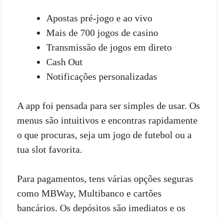
Apostas pré-jogo e ao vivo
Mais de 700 jogos de casino
Transmissão de jogos em direto
Cash Out
Notificações personalizadas
A app foi pensada para ser simples de usar. Os
menus são intuitivos e encontras rapidamente
o que procuras, seja um jogo de futebol ou a
tua slot favorita.
Para pagamentos, tens várias opções seguras
como MBWay, Multibanco e cartões
bancários. Os depósitos são imediatos e os