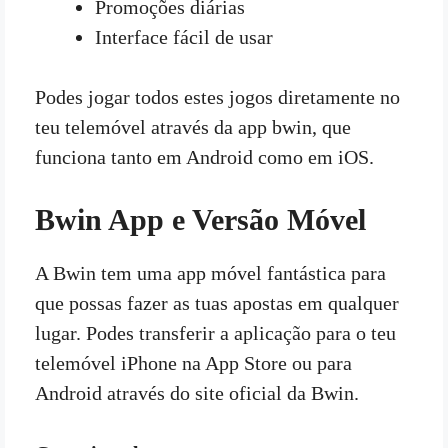
Promoções diárias
Interface fácil de usar
Podes jogar todos estes jogos diretamente no
teu telemóvel através da app bwin, que
funciona tanto em Android como em iOS.
Bwin App e Versão Móvel
A Bwin tem uma app móvel fantástica para
que possas fazer as tuas apostas em qualquer
lugar. Podes transferir a aplicação para o teu
telemóvel iPhone na App Store ou para
Android através do site oficial da Bwin.