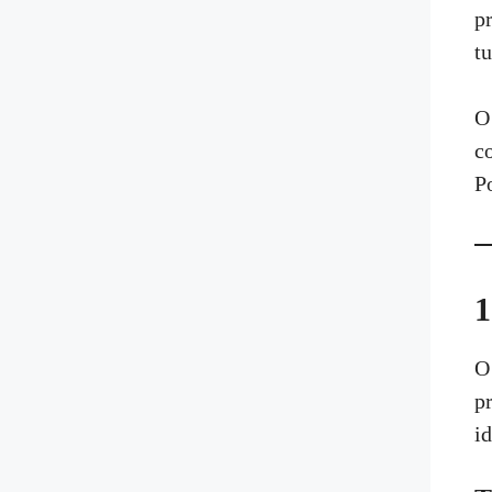
p
t
O
c
P
1
O
p
id