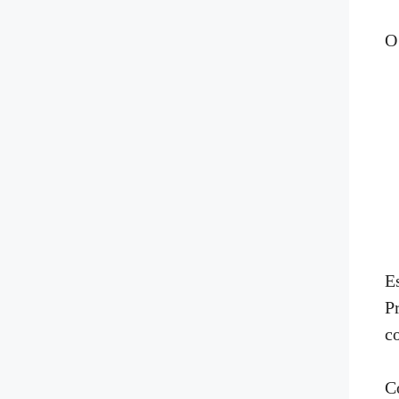
O
E
P
c
C